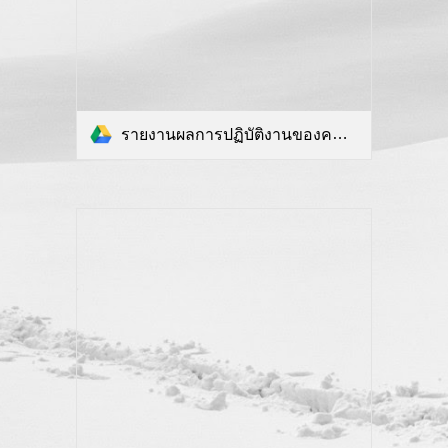
รายงานผลการปฏิบัติงานของคณะกรรมการบริหารการเงินและทรัพย์สินประจำมหาวิทยาลัย ประจำปีงบประมาณพ.ศ.2562(1ตค.61-30กย.62.pdf