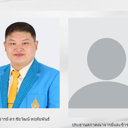
ารย์ ดร.ชัยวัฒน์ หฤทัยพันธ์
ประธานสภาคณาจารย์และข้า