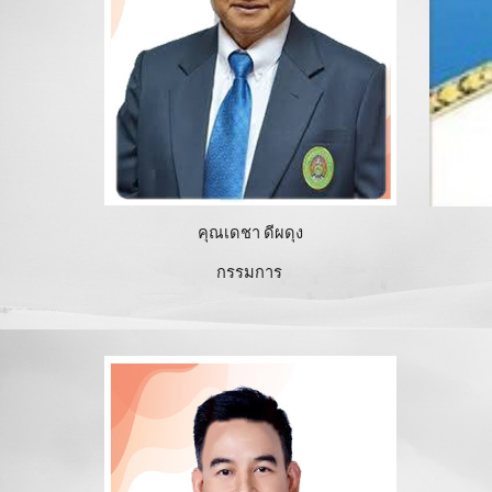
คุณเดชา ดีผดุง
กรรมการ