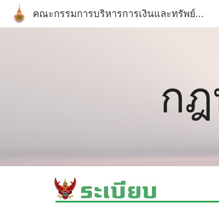
คณะกรรมการบริหารการเงินและทรัพย์สินประจำมหาวิทยาลัยเทคโนโลยีราชมงคลตะวันออก
Sk
กฎห